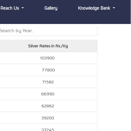
Reach Us
Gallery
Knowledge Bank
Silver Rates in Rs./Kg
103900
77800
71582
66990
62862
39200
37245