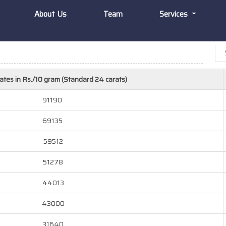
About Us
Team
Services
ates in Rs./10 gram (Standard 24 carats)
91190
69135
59512
51278
44013
43000
31640